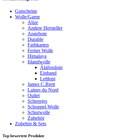
Gutscheine
Wolle/Garne
Alize
Andere Hersteller
Angebote
Durable
Farbkarten
Ferner Wolle
Himalaya
Islandwolle
Álafosslopi
Einband
Lettlopi
James C.Brett
Laines du Nord
Outlet
Scheepjes
Schoppel-Wolle
Schurwolle
Zubehör
Zubehör & Sets
Top bewertete Produkte