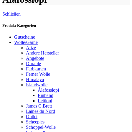
Schließen
Produkt-Kategorien
Gutscheine
Wolle/Garne
Alize
Andere Hersteller
Angebote
Durable
Farbkarten
Ferner Wolle
Himalaya
Islandwolle
Álafosslopi
Einband
Lettlopi
James C.Brett
Laines du Nord
Outlet
Scheepjes
Schoppel-Wolle