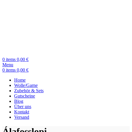
0
items
0,00
€
Menu
0
items
0,00
€
Home
Wolle/Garne
Zubehör & Sets
Gutscheine
Blog
Über uns
Kontakt
Versand
Álafosslopi