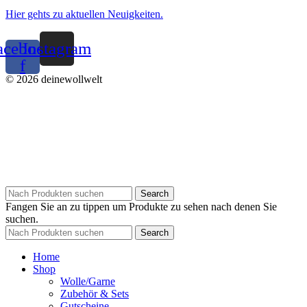
Hier gehts zu aktuellen Neuigkeiten.
acebook-
Instagram
f
© 2026 deinewollwelt
Search
Fangen Sie an zu tippen um Produkte zu sehen nach denen Sie
suchen.
Search
Home
Shop
Wolle/Garne
Zubehör & Sets
Gutscheine