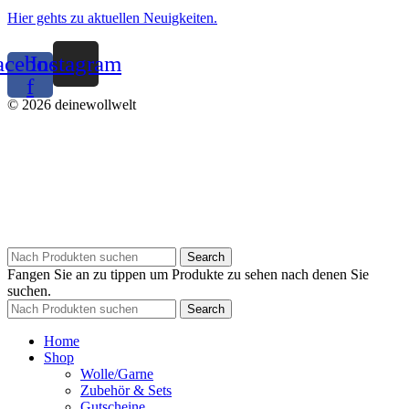
Hier gehts zu aktuellen Neuigkeiten.
acebook-
Instagram
f
© 2026 deinewollwelt
Search
Fangen Sie an zu tippen um Produkte zu sehen nach denen Sie
suchen.
Search
Home
Shop
Wolle/Garne
Zubehör & Sets
Gutscheine