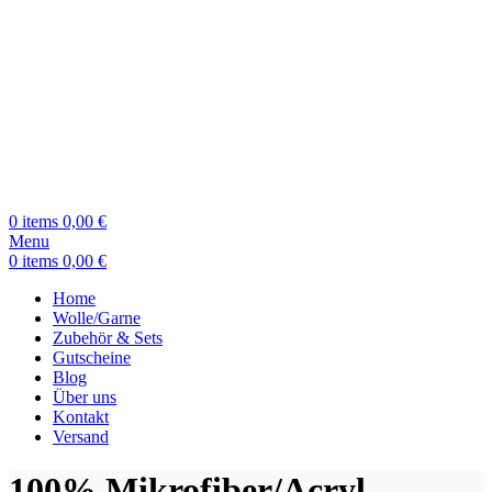
0
items
0,00
€
Menu
0
items
0,00
€
Home
Wolle/Garne
Zubehör & Sets
Gutscheine
Blog
Über uns
Kontakt
Versand
100% Mikrofiber/Acryl