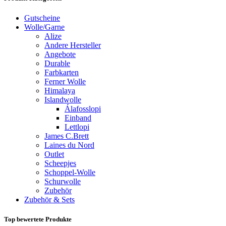
Gutscheine
Wolle/Garne
Alize
Andere Hersteller
Angebote
Durable
Farbkarten
Ferner Wolle
Himalaya
Islandwolle
Álafosslopi
Einband
Lettlopi
James C.Brett
Laines du Nord
Outlet
Scheepjes
Schoppel-Wolle
Schurwolle
Zubehör
Zubehör & Sets
Top bewertete Produkte