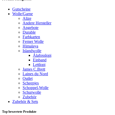
Gutscheine
Wolle/Garne
Alize
Andere Hersteller
Angebote
Durable
Farbkarten
Ferner Wolle
Himalaya
Islandwolle
Álafosslopi
Einband
Lettlopi
James C.Brett
Laines du Nord
Outlet
Scheepjes
Schoppel-Wolle
Schurwolle
Zubehör
Zubehör & Sets
Top bewertete Produkte