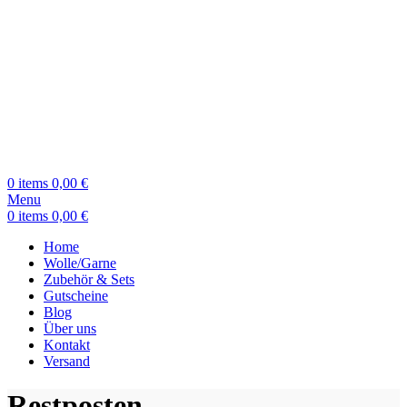
0
items
0,00
€
Menu
0
items
0,00
€
Home
Wolle/Garne
Zubehör & Sets
Gutscheine
Blog
Über uns
Kontakt
Versand
Restposten