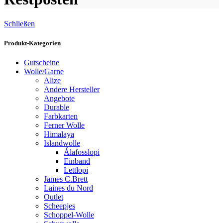
Schließen
Produkt-Kategorien
Gutscheine
Wolle/Garne
Alize
Andere Hersteller
Angebote
Durable
Farbkarten
Ferner Wolle
Himalaya
Islandwolle
Álafosslopi
Einband
Lettlopi
James C.Brett
Laines du Nord
Outlet
Scheepjes
Schoppel-Wolle