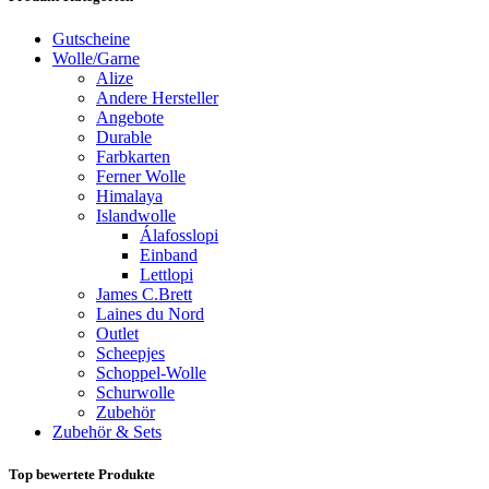
Gutscheine
Wolle/Garne
Alize
Andere Hersteller
Angebote
Durable
Farbkarten
Ferner Wolle
Himalaya
Islandwolle
Álafosslopi
Einband
Lettlopi
James C.Brett
Laines du Nord
Outlet
Scheepjes
Schoppel-Wolle
Schurwolle
Zubehör
Zubehör & Sets
Top bewertete Produkte