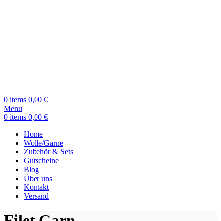
0
items
0,00
€
Menu
0
items
0,00
€
Home
Wolle/Garne
Zubehör & Sets
Gutscheine
Blog
Über uns
Kontakt
Versand
Filet Garn