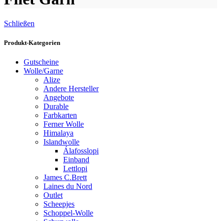
Schließen
Produkt-Kategorien
Gutscheine
Wolle/Garne
Alize
Andere Hersteller
Angebote
Durable
Farbkarten
Ferner Wolle
Himalaya
Islandwolle
Álafosslopi
Einband
Lettlopi
James C.Brett
Laines du Nord
Outlet
Scheepjes
Schoppel-Wolle