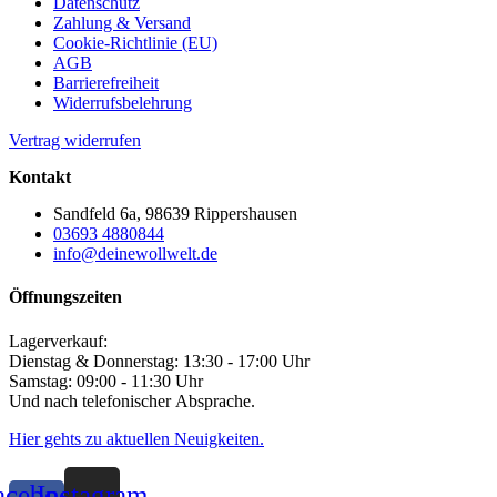
Datenschutz
Zahlung & Versand
Cookie-Richtlinie (EU)
AGB
Barrierefreiheit
Widerrufsbelehrung
Vertrag widerrufen
Kontakt
Sandfeld 6a, 98639 Rippershausen
03693 4880844
info@deinewollwelt.de
Öffnungszeiten
Lagerverkauf:
Dienstag & Donnerstag: 13:30 - 17:00 Uhr
Samstag: 09:00 - 11:30 Uhr
Und nach telefonischer Absprache.
Hier gehts zu aktuellen Neuigkeiten.
acebook-
Instagram