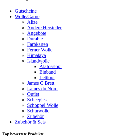
Gutscheine
Wolle/Garne
Alize
Andere Hersteller
Angebote
Durable
Farbkarten
Ferner Wolle
Himalaya
Islandwolle
Álafosslopi
Einband
Lettlopi
James C.Brett
Laines du Nord
Outlet
Scheepjes
Schoppel-Wolle
Schurwolle
Zubehör
Zubehör & Sets
Top bewertete Produkte