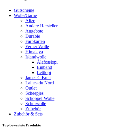
Gutscheine
Wolle/Garne
Alize
Andere Hersteller
Angebote
Durable
Farbkarten
Ferner Wolle
Himalaya
Islandwolle
Álafosslopi
Einband
Lettlopi
James C.Brett
Laines du Nord
Outlet
Scheepjes
Schoppel-Wolle
Schurwolle
Zubehör
Zubehör & Sets
Top bewertete Produkte