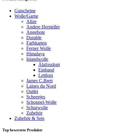
Gutscheine
Wolle/Garne
Alize
Andere Hersteller
Angebote
Durable
Farbkarten
Ferner Wolle
Himalaya
Islandwolle
Álafosslopi
Einband
Lettlopi
James C.Brett
Laines du Nord
Outlet
Scheepjes
Schoppel-Wolle
Schurwolle
Zubehör
Zubehör & Sets
Top bewertete Produkte