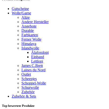
Gutscheine
Wolle/Garne
Alize
Andere Hersteller
Angebote
Durable
Farbkarten
Ferner Wolle
Himalaya
Islandwolle
Álafosslopi
Einband
Lettlopi
James C.Brett
Laines du Nord
Outlet
Scheepjes
Schoppel-Wolle
Schurwolle
Zubehör
Zubehör & Sets
Top bewertete Produkte