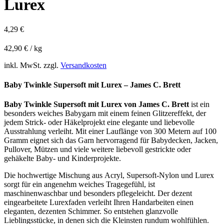
Lurex
4,29
€
42,90
€
/
kg
inkl. MwSt.
zzgl.
Versandkosten
Baby Twinkle Supersoft mit Lurex – James C. Brett
Baby Twinkle Supersoft mit Lurex von James C. Brett
ist ein
besonders weiches Babygarn mit einem feinen Glitzereffekt, der
jedem Strick- oder Häkelprojekt eine elegante und liebevolle
Ausstrahlung verleiht. Mit einer Lauflänge von 300 Metern auf 100
Gramm eignet sich das Garn hervorragend für Babydecken, Jacken,
Pullover, Mützen und viele weitere liebevoll gestrickte oder
gehäkelte Baby- und Kinderprojekte.
Die hochwertige Mischung aus Acryl, Supersoft-Nylon und Lurex
sorgt für ein angenehm weiches Tragegefühl, ist
maschinenwaschbar und besonders pflegeleicht. Der dezent
eingearbeitete Lurexfaden verleiht Ihren Handarbeiten einen
eleganten, dezenten Schimmer. So entstehen glanzvolle
Lieblingsstücke, in denen sich die Kleinsten rundum wohlfühlen.