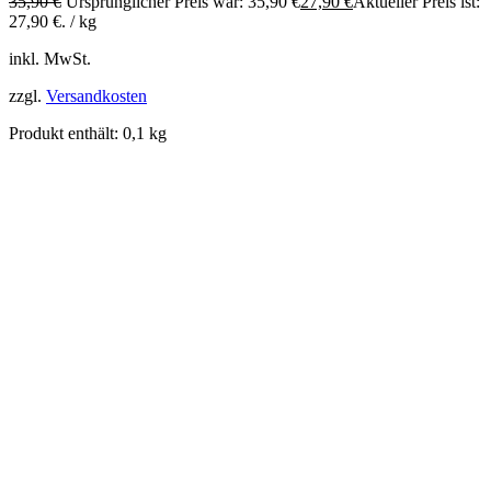
35,90
€
Ursprünglicher Preis war: 35,90 €
27,90
€
Aktueller Preis ist:
27,90 €.
/
kg
inkl. MwSt.
zzgl.
Versandkosten
Produkt enthält: 0,1
kg