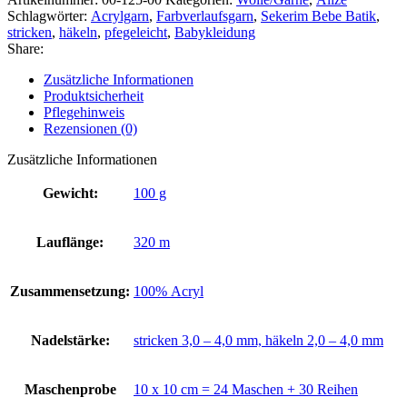
Schlagwörter:
Acrylgarn
,
Farbverlaufsgarn
,
Sekerim Bebe Batik
,
stricken
,
häkeln
,
pfegeleicht
,
Babykleidung
Share:
Zusätzliche Informationen
Produktsicherheit
Pflegehinweis
Rezensionen (0)
Zusätzliche Informationen
Gewicht:
100 g
Lauflänge:
320 m
Zusammensetzung:
100% Acryl
Nadelstärke:
stricken 3,0 – 4,0 mm, häkeln 2,0 – 4,0 mm
Maschenprobe
10 x 10 cm = 24 Maschen + 30 Reihen