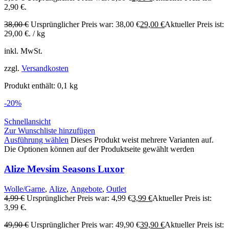
2,90 €.
38,00
€
Ursprünglicher Preis war: 38,00 €
29,00
€
Aktueller Preis ist:
29,00 €.
/
kg
inkl. MwSt.
zzgl.
Versandkosten
Produkt enthält: 0,1
kg
-20%
Schnellansicht
Zur Wunschliste hinzufügen
Ausführung wählen
Dieses Produkt weist mehrere Varianten auf.
Die Optionen können auf der Produktseite gewählt werden
Alize Mevsim Seasons Luxor
Wolle/Garne
,
Alize
,
Angebote
,
Outlet
4,99
€
Ursprünglicher Preis war: 4,99 €
3,99
€
Aktueller Preis ist:
3,99 €.
49,90
€
Ursprünglicher Preis war: 49,90 €
39,90
€
Aktueller Preis ist: