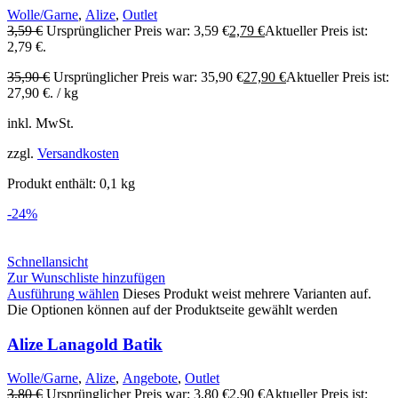
Wolle/Garne
,
Alize
,
Outlet
3,59
€
Ursprünglicher Preis war: 3,59 €
2,79
€
Aktueller Preis ist:
2,79 €.
35,90
€
Ursprünglicher Preis war: 35,90 €
27,90
€
Aktueller Preis ist:
27,90 €.
/
kg
inkl. MwSt.
zzgl.
Versandkosten
Produkt enthält: 0,1
kg
-24%
Schnellansicht
Zur Wunschliste hinzufügen
Ausführung wählen
Dieses Produkt weist mehrere Varianten auf.
Die Optionen können auf der Produktseite gewählt werden
Alize Lanagold Batik
Wolle/Garne
,
Alize
,
Angebote
,
Outlet
3,80
€
Ursprünglicher Preis war: 3,80 €
2,90
€
Aktueller Preis ist: